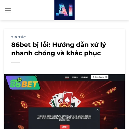
Bỏ
qua
nội
dung
TIN TỨC
86bet bị lỗi: Hướng dẫn xử lý
nhanh chóng và khắc phục