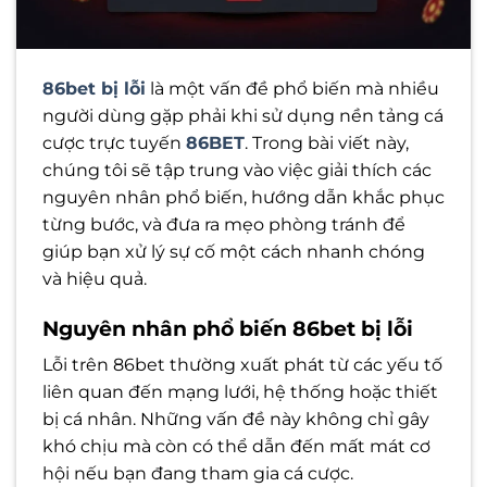
86bet bị lỗi
là một vấn đề phổ biến mà nhiều
người dùng gặp phải khi sử dụng nền tảng cá
cược trực tuyến
86BET
. Trong bài viết này,
chúng tôi sẽ tập trung vào việc giải thích các
nguyên nhân phổ biến, hướng dẫn khắc phục
từng bước, và đưa ra mẹo phòng tránh để
giúp bạn xử lý sự cố một cách nhanh chóng
và hiệu quả.
Nguyên nhân phổ biến 86bet bị lỗi
Lỗi trên 86bet thường xuất phát từ các yếu tố
liên quan đến mạng lưới, hệ thống hoặc thiết
bị cá nhân. Những vấn đề này không chỉ gây
khó chịu mà còn có thể dẫn đến mất mát cơ
hội nếu bạn đang tham gia cá cược.