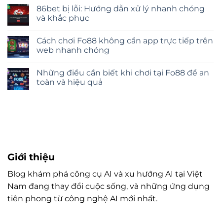
86bet bị lỗi: Hướng dẫn xử lý nhanh chóng
và khắc phục
Cách chơi Fo88 không cần app trực tiếp trên
web nhanh chóng
Những điều cần biết khi chơi tại Fo88 để an
toàn và hiệu quả
Giới thiệu
Blog khám phá công cụ AI và xu hướng AI tại Việt
Nam đang thay đổi cuộc sống, và những ứng dụng
tiên phong từ công nghệ AI mới nhất.