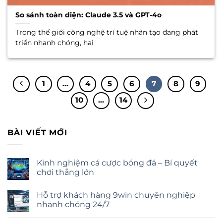
So sánh toàn diện: Claude 3.5 và GPT-4o
Trong thế giới công nghệ trí tuệ nhân tạo đang phát
triển nhanh chóng, hai
1
…
4
5
6
7
8
9
10
…
14
BÀI VIẾT MỚI
Kinh nghiệm cá cược bóng đá – Bí quyết
chơi thắng lớn
Hỗ trợ khách hàng 9win chuyên nghiệp
nhanh chóng 24/7