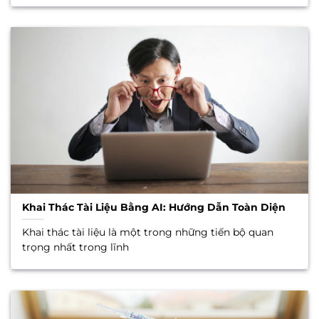
Khai Thác Tài Liệu Bằng AI: Hướng Dẫn Toàn Diện
Khai thác tài liệu là một trong những tiến bộ quan
trọng nhất trong lĩnh