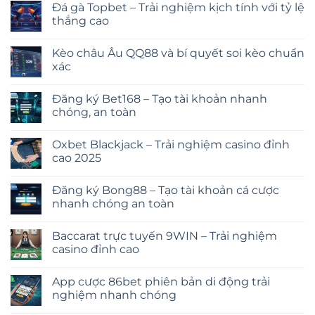
Đá gà Topbet – Trải nghiệm kịch tính với tỷ lệ
thắng cao
Kèo châu Âu QQ88 và bí quyết soi kèo chuẩn
xác
Đăng ký Bet168 – Tạo tài khoản nhanh
chóng, an toàn
Oxbet Blackjack – Trải nghiệm casino đỉnh
cao 2025
Đăng ký Bong88 – Tạo tài khoản cá cược
nhanh chóng an toàn
Baccarat trực tuyến 9WIN – Trải nghiệm
casino đỉnh cao
App cược 86bet phiên bản di động trải
nghiệm nhanh chóng