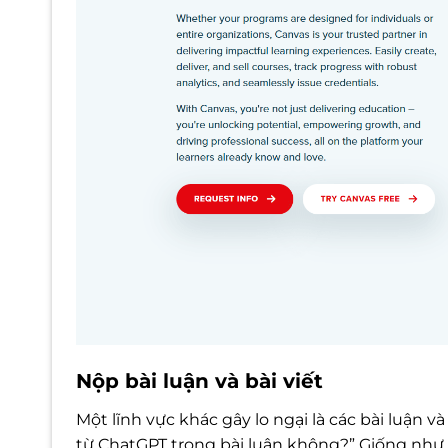
Nộp bài luận và bài viết
Một lĩnh vực khác gây lo ngại là các bài luận v
từ ChatGPT trong bài luận không?” Giống như 