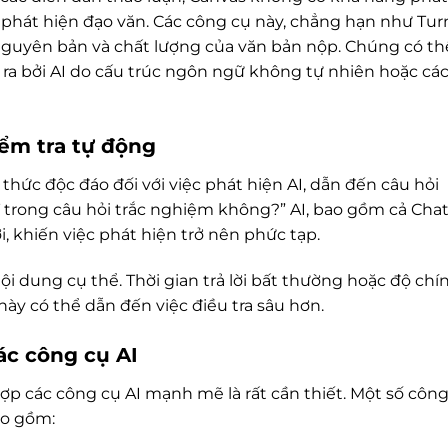
 phát hiện đạo văn. Các công cụ này, chẳng hạn như Turn
 nguyên bản và chất lượng của văn bản nộp. Chúng có th
ra bởi AI do cấu trúc ngôn ngữ không tự nhiên hoặc cá
iểm tra tự động
hức độc đáo đối với việc phát hiện AI, dẫn đến câu hỏi
 trong câu hỏi trắc nghiệm không?” AI, bao gồm cả Cha
, khiến việc phát hiện trở nên phức tạp.
i dung cụ thể. Thời gian trả lời bất thường hoặc độ chí
u này có thể dẫn đến việc điều tra sâu hơn.
ác công cụ AI
ợp các công cụ AI mạnh mẽ là rất cần thiết. Một số côn
ao gồm: