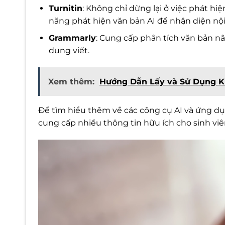
Turnitin
: Không chỉ dừng lại ở việc phát hi
năng phát hiện văn bản AI để nhận diện n
Grammarly
: Cung cấp phân tích văn bản nâ
dung viết.
Xem thêm:
Hướng Dẫn Lấy và Sử Dụng K
Để tìm hiểu thêm về các công cụ AI và ứng dụn
cung cấp nhiều thông tin hữu ích cho sinh viên