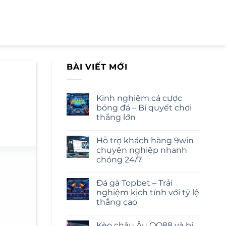
BÀI VIẾT MỚI
Kinh nghiệm cá cược
bóng đá – Bí quyết chơi
thắng lớn
Hỗ trợ khách hàng 9win
chuyên nghiệp nhanh
chóng 24/7
Đá gà Topbet – Trải
nghiệm kịch tính với tỷ lệ
thắng cao
Kèo châu Âu QQ88 và bí