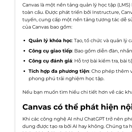
Canvas là một nền tảng quản lý học tập (LMS) 
toàn cầu. Được phát triển bởi Instructure, Canv
tuyến, cung cấp một nền tảng tương tác dễ sử
của Canvas bao gồm:
Quản lý khóa học
: Tạo, tổ chức và quản lý 
Công cụ giao tiếp
: Bao gồm diễn đàn, nhắn 
Công cụ đánh giá
: Hỗ trợ bài kiểm tra, bà
Tích hợp đa phương tiện
: Cho phép thêm 
phong phú trải nghiệm học tập.
Nếu bạn muốn tìm hiểu chi tiết hơn về các khả
Canvas có thể phát hiện n
Khi các công nghệ AI như ChatGPT trở nên phổ b
dung được tạo ra bởi AI hay không. Chúng ta 