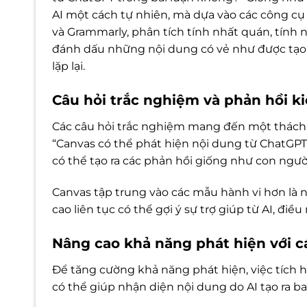
AI một cách tự nhiên, mà dựa vào các công cụ
và Grammarly, phân tích tính nhất quán, tính
đánh dấu những nội dung có vẻ như được tạo 
lặp lại.
Câu hỏi trắc nghiệm và phản hồi k
Các câu hỏi trắc nghiệm mang đến một thách t
“Canvas có thể phát hiện nội dung từ ChatGPT
có thể tạo ra các phản hồi giống như con người
Canvas tập trung vào các mẫu hành vi hơn là nộ
cao liên tục có thể gợi ý sự trợ giúp từ AI, điề
Nâng cao khả năng phát hiện với c
Để tăng cường khả năng phát hiện, việc tích h
có thể giúp nhận diện nội dung do AI tạo ra b