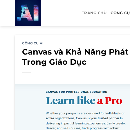
Bỏ
qua
TRANG CHỦ
CÔNG CỤ
nội
dung
CÔNG CỤ AI
Canvas và Khả Năng Phát 
Trong Giáo Dục