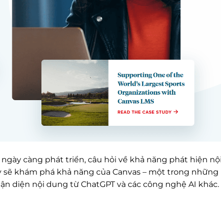
 ngày càng phát triển, câu hỏi về khả năng phát hiện nộ
 này sẽ khám phá khả năng của Canvas – một trong những
hận diện nội dung từ ChatGPT và các công nghệ AI khác.