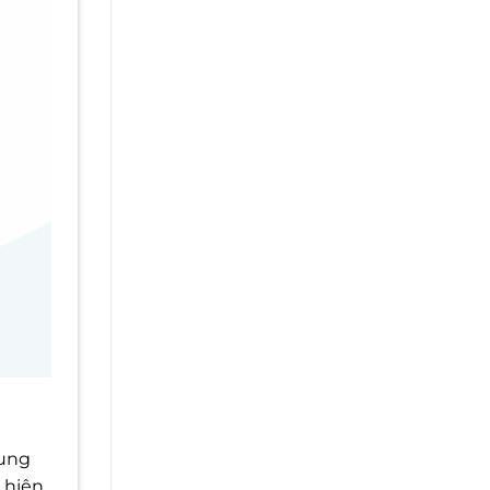
dung
 hiện