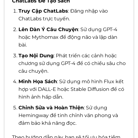
ChatLabs Để Tạo Sách
Truy Cập ChatLabs
: Đăng nhập vào
ChatLabs trực tuyến.
Lên Dàn Ý Câu Chuyện
: Sử dụng GPT-4
hoặc Mythomax để động não và lập dàn
bài.
Tạo Nội Dung
: Phát triển các cảnh hoặc
chương sử dụng GPT-4 để có chiều sâu cho
câu chuyện.
Minh Họa Sách
: Sử dụng mô hình Flux kết
hợp với DALL-E hoặc Stable Diffusion để có
hình ảnh hấp dẫn.
Chỉnh Sửa và Hoàn Thiện
: Sử dụng
Hemingway để tinh chỉnh văn phong và
đảm bảo khả năng đọc.
Theo hướng dẫn này, bạn sẽ tối ưu hóa tiềm