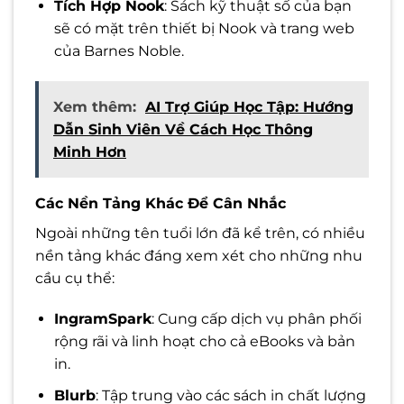
Tích Hợp Nook
: Sách kỹ thuật số của bạn
sẽ có mặt trên thiết bị Nook và trang web
của Barnes Noble.
Xem thêm:
AI Trợ Giúp Học Tập: Hướng
Dẫn Sinh Viên Về Cách Học Thông
Minh Hơn
Các Nền Tảng Khác Để Cân Nhắc
Ngoài những tên tuổi lớn đã kể trên, có nhiều
nền tảng khác đáng xem xét cho những nhu
cầu cụ thể:
IngramSpark
: Cung cấp dịch vụ phân phối
rộng rãi và linh hoạt cho cả eBooks và bản
in.
Blurb
: Tập trung vào các sách in chất lượng